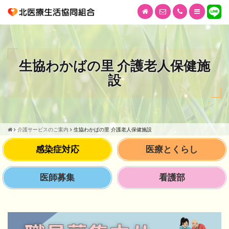
生協わかばの里 介護老人保健施
設
介護サービスのご案内
生協わかばの里 介護老人保健施設
感染症対応
医療とくらし
医師募集
看護部