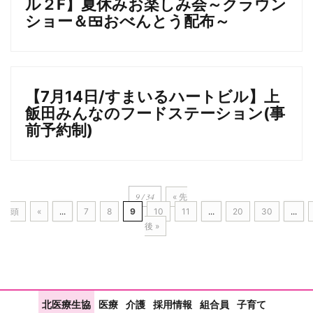
ル２F】夏休みお楽しみ会～クラウン
ショー＆🍱おべんとう配布～
【7月14日/すまいるハートビル】上
飯田みんなのフードステーション(事
前予約制)
9 / 34
« 先
頭
«
...
7
8
9
10
11
...
20
30
...
後 »
北医療生協
医療
介護
採用情報
組合員
子育て