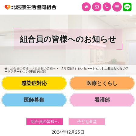
組合員の皆様へのお知らせ
組合員の皆様へ
組合員の皆様へ
【1月12日/すまいるハートビル】上飯田みんなのフ
ードステーション(事前予約制)
感染症対応
医療とくらし
医師募集
看護部
組合員の皆様へ
子ども食堂
2024年12月25日