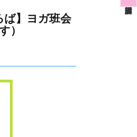
ろば】ヨガ班会
す）