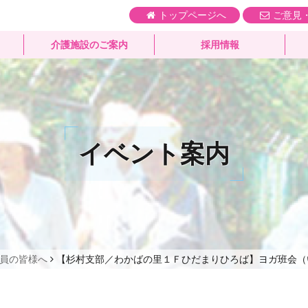
トップページへ
ご意見
介護施設のご案内
採用情報
イベント案内
員の皆様へ
【杉村支部／わかばの里１Ｆひだまりひろば】ヨガ班会（