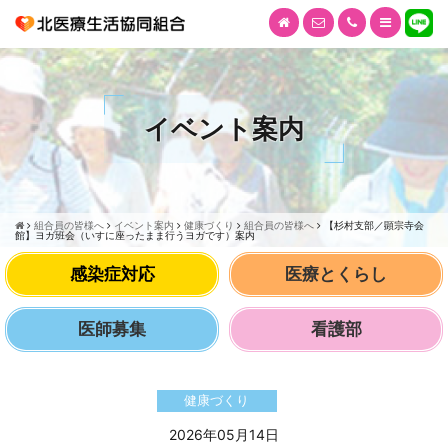
イベント案内
組合員の皆様へ
イベント案内
健康づくり
組合員の皆様へ
【杉村支部／顕宗寺会
館】ヨガ班会（いすに座ったまま行うヨガです）案内
感染症対応
医療とくらし
医師募集
看護部
健康づくり
2026年05月14日