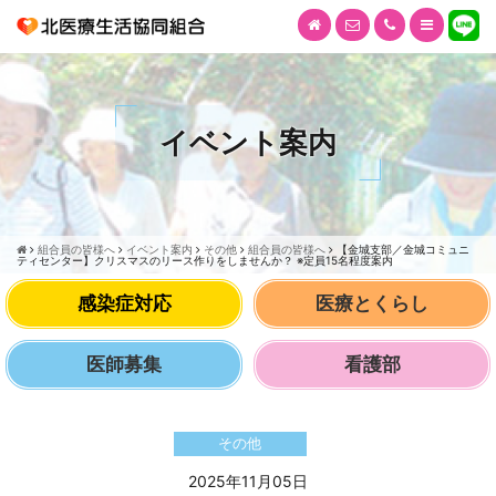
イベント案内
組合員の皆様へ
イベント案内
その他
組合員の皆様へ
【金城支部／金城コミュニ
ティセンター】クリスマスのリース作りをしませんか？ ※定員15名程度案内
感染症対応
医療とくらし
医師募集
看護部
その他
2025年11月05日