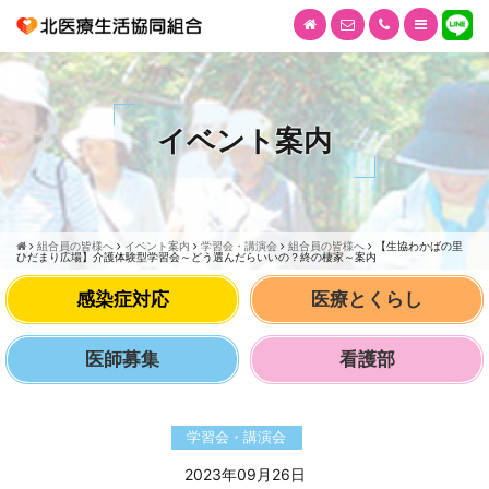
イベント案内
組合員の皆様へ
イベント案内
学習会・講演会
組合員の皆様へ
【生協わかばの里
ひだまり広場】介護体験型学習会～どう選んだらいいの？終の棲家～案内
感染症対応
医療とくらし
医師募集
看護部
学習会・講演会
2023年09月26日