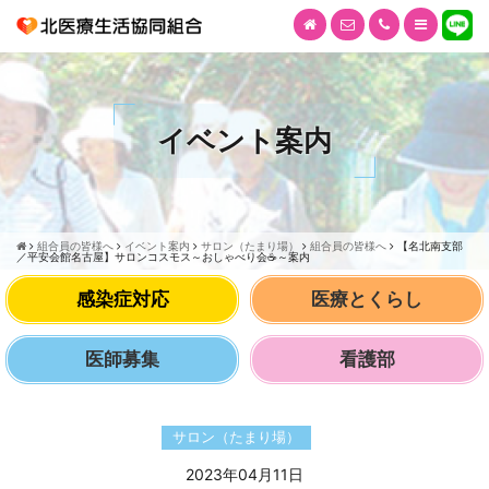
イベント案内
組合員の皆様へ
イベント案内
サロン（たまり場）
組合員の皆様へ
【名北南支部
／平安会館名古屋】サロンコスモス～おしゃべり会☕～案内
感染症対応
医療とくらし
医師募集
看護部
サロン（たまり場）
2023年04月11日