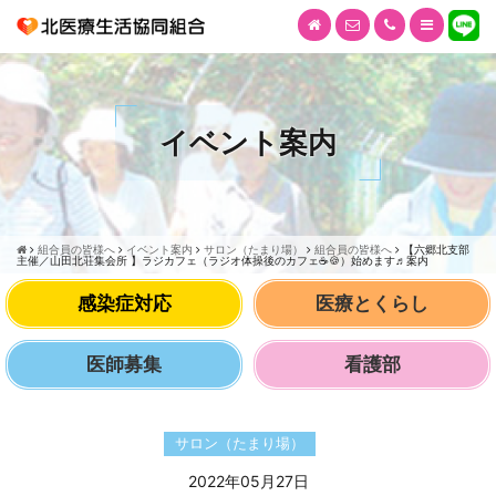
イベント案内
組合員の皆様へ
イベント案内
サロン（たまり場）
組合員の皆様へ
【六郷北支部
主催／山田北荘集会所 】ラジカフェ（ラジオ体操後のカフェ☕🍪）始めます♬案内
感染症対応
医療とくらし
医師募集
看護部
サロン（たまり場）
2022年05月27日