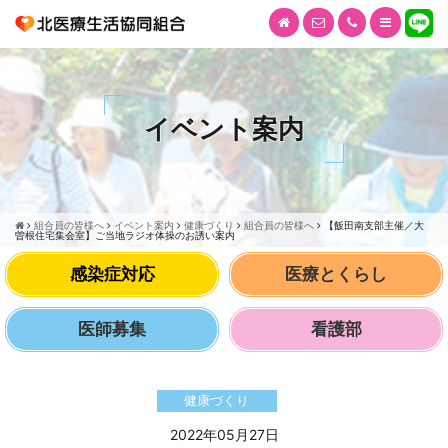
イベント案内
組合員の皆様へ
イベント案内
健康づくり
組合員の皆様へ
【飯田南支部主催／大
曽根住宅集会室】ご当地ラジオ体操のお誘い案内
感染症対応
医療とくらし
医師募集
看護部
健康づくり
2022年05月27日