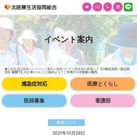
イベント案内
組合員の皆様へ
イベント案内
健康づくり
組合員の皆様へ
【六郷北支部／新山田
北荘 藤棚下】心と体にいいこと始めよう！ご当地ラジオ体操♬案内
感染症対応
医療とくらし
医師募集
看護部
健康づくり
2021年10月29日