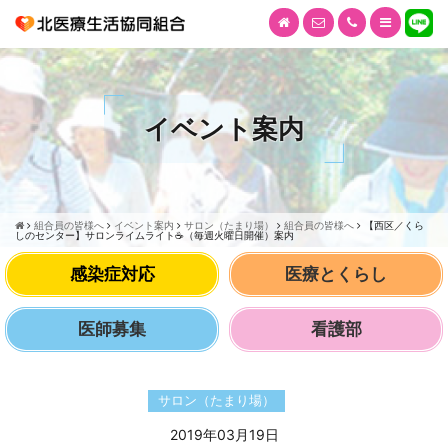
イベント案内
組合員の皆様へ
イベント案内
サロン（たまり場）
組合員の皆様へ
【西区／くら
しのセンター】サロンライムライト☕（毎週火曜日開催）案内
感染症対応
医療とくらし
医師募集
看護部
サロン（たまり場）
2019年03月19日