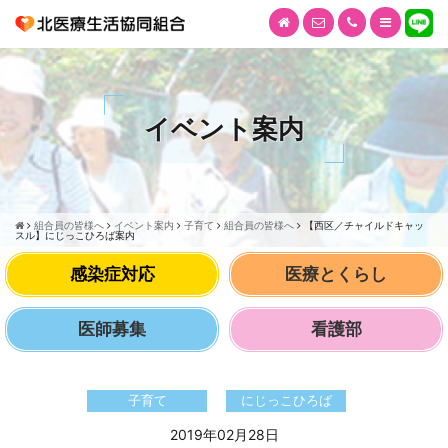
イベント案内
組合員の皆様へ
イベント案内
子育て
組合員の皆様へ
【西区／チャイルドキャッ
スル】にじっこひろば案内
感染症対応
医療とくらし
医師募集
看護部
子育て
にじっこひろば
2019年02月28日