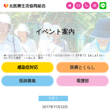
イベント案内
組合員の皆様へ
イベント案内
子育て
組合員の皆様へ
【子育て】【あじま】わい
わい子ども食堂 ｉｎあじま 案内
感染症対応
医療とくらし
医師募集
看護部
子育て
2017年11月22日