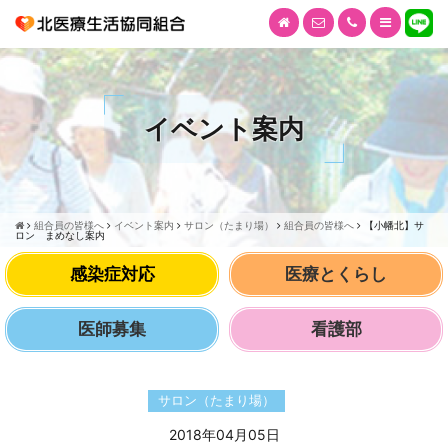
イベント案内
組合員の皆様へ
イベント案内
サロン（たまり場）
組合員の皆様へ
【小幡北】サ
ロン まめなし案内
感染症対応
医療とくらし
医師募集
看護部
サロン（たまり場）
2018年04月05日