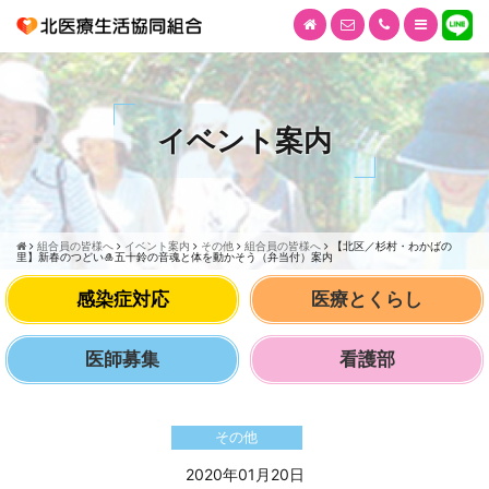
イベント案内
組合員の皆様へ
イベント案内
その他
組合員の皆様へ
【北区／杉村・わかばの
里】新春のつどい🎍五十鈴の音魂と体を動かそう（弁当付）案内
感染症対応
医療とくらし
医師募集
看護部
その他
2020年01月20日