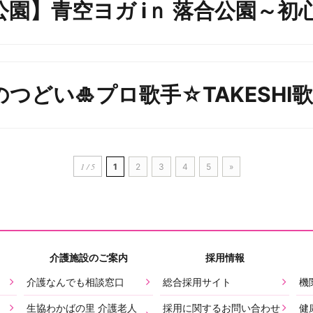
園】青空ヨガ iｎ 落合公園～初
つどい🎍プロ歌手☆TAKESHI
1 / 5
1
2
3
4
5
»
介護施設のご案内
採用情報
介護なんでも相談窓口
総合採用サイト
機
生協わかばの里 介護老人
採用に関するお問い合わせ
健