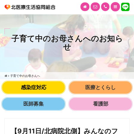
子育て中のお母さんへのお知ら
せ
子育て中のお母さんへ
感染症対応
医療とくらし
医師募集
看護部
【9月11日/北病院北側】みんなのフ