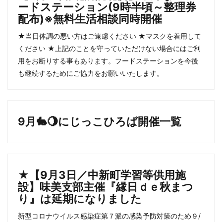
ードステーション(9時半頃～整理券
配布)※無料生活相談同時開催
★当日体調の悪い方はご遠慮ください ★マスクを着用して
ください ★上記のことを守っていただけない場合にはご利
用をお断りする事もあります。フードステーションを今後
も継続するためにご協力をお願いいたします。
9月🐇🌖にじっこひろば開催一覧
★【9月3日／中新町学習等供用施
設】味美支部主催『縁日ｄｅ秋まつ
り』は延期になりました
新型コロナウイルス感染症第７派の感染予防対策のため９/