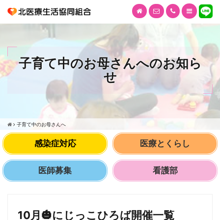
子育て中のお母さんへのお知ら
せ
子育て中のお母さんへ
感染症対応
医療とくらし
医師募集
看護部
10月🎃にじっこひろば開催一覧