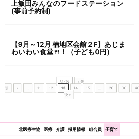
上飯田みんなのフードステーション
(事前予約制)
【9月～12月 楠地区会館２F】あじま
わいわい食堂🍴！（子ども0円）
13 / 91
« 先
頭
«
...
11
12
13
14
15
...
20
30
4
後 »
北医療生協
医療
介護
採用情報
組合員
子育て