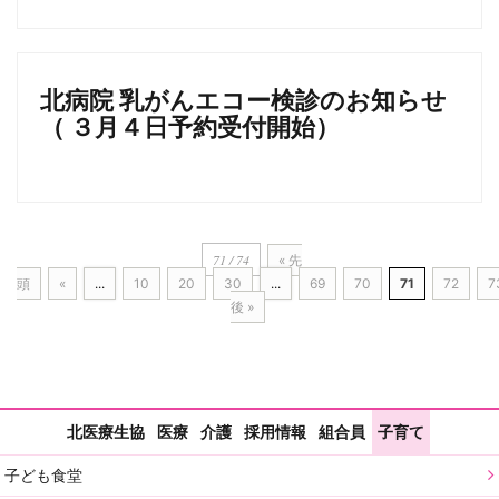
北病院 乳がんエコー検診のお知らせ
（ ３月４日予約受付開始）
71 / 74
« 先
頭
«
...
10
20
30
...
69
70
71
72
7
後 »
北医療生協
医療
介護
採用情報
組合員
子育て
子ども食堂