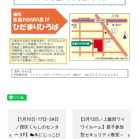
【1月10日･17日･24日
【2月12日／上飯田ワイ
／西区くらしのセンタ
ワイルーム】親子参加
ー３F】🐇🎍にじっこひ
型セキュリティ教室～