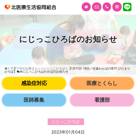
にじっこひろばのお知らせ
子育て中のお母さんへ
にじっこひろば
【1月11日･18日／生協わかばの里1F ひだまり
ひろば】🐇🎍にじっこひろばわかばのお知らせ
感染症対応
医療とくらし
医師募集
看護部
にじっこひろば
2023年01月04日