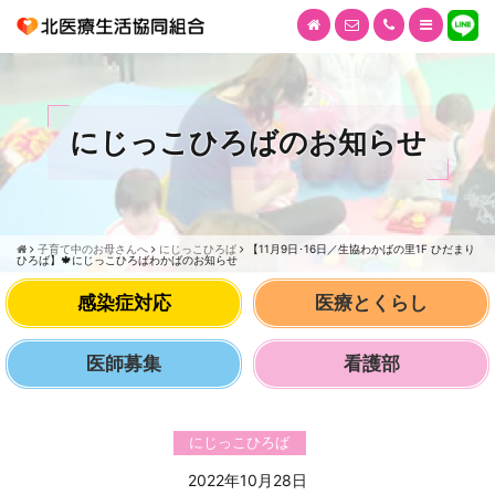
にじっこひろばのお知らせ
子育て中のお母さんへ
にじっこひろば
【11月9日･16日／生協わかばの里1F ひだまり
ひろば】🍁にじっこひろばわかばのお知らせ
感染症対応
医療とくらし
医師募集
看護部
にじっこひろば
2022年10月28日