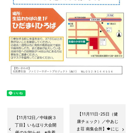
【11月11日･25日（健
【11月12日／中味鋺３
康チェック）／中あじ
丁目】いもほり大会開
ま荘 南集会所】🍁にじ
催のお知らせ ※先着