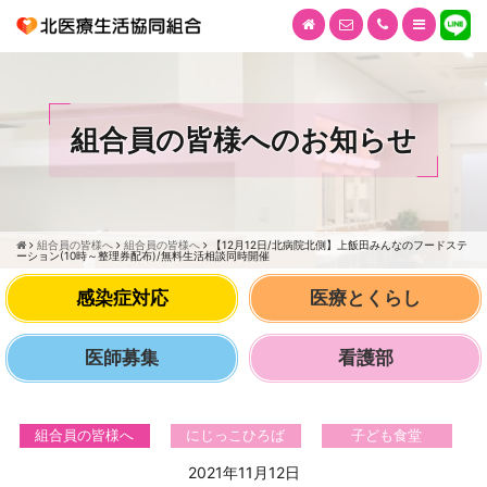
組合員の皆様へのお知らせ
組合員の皆様へ
組合員の皆様へ
【12月12日/北病院北側】上飯田みんなのフードステ
ーション(10時～整理券配布)/無料生活相談同時開催
感染症対応
医療とくらし
医師募集
看護部
組合員の皆様へ
にじっこひろば
子ども食堂
2021年11月12日