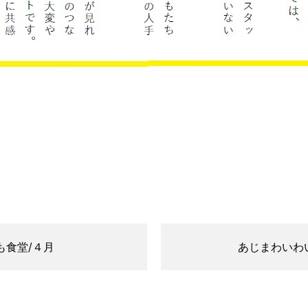
も食堂/４月
あじまわいわい