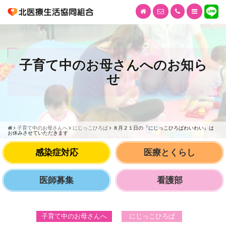
子育て中のお母さんへのお知ら
せ
子育て中のお母さんへ
にじっこひろば
８月２１日の『にじっこひろばわいわい』は
お休みさせていただきます
感染症対応
医療とくらし
医師募集
看護部
子育て中のお母さんへ
にじっこひろば