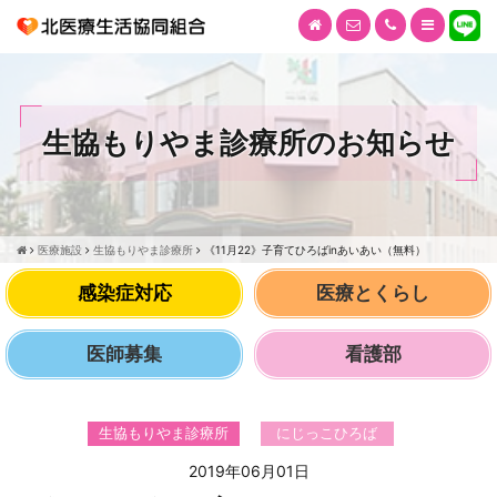
生協もりやま診療所のお知らせ
医療施設
生協もりやま診療所
《11月22》子育てひろばinあいあい（無料）
感染症対応
医療とくらし
医師募集
看護部
生協もりやま診療所
にじっこひろば
2019年06月01日