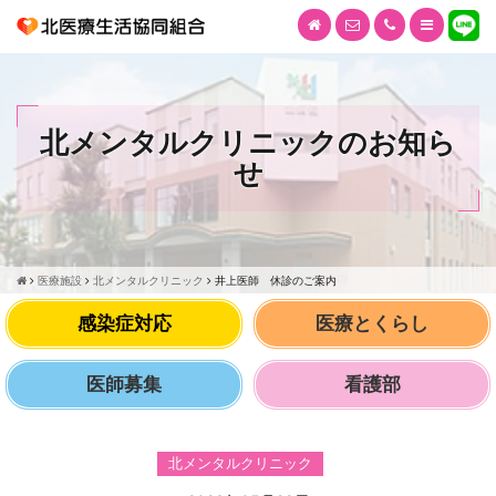
北メンタルクリニックのお知ら
せ
医療施設
北メンタルクリニック
井上医師 休診のご案内
感染症対応
医療とくらし
医師募集
看護部
北メンタルクリニック