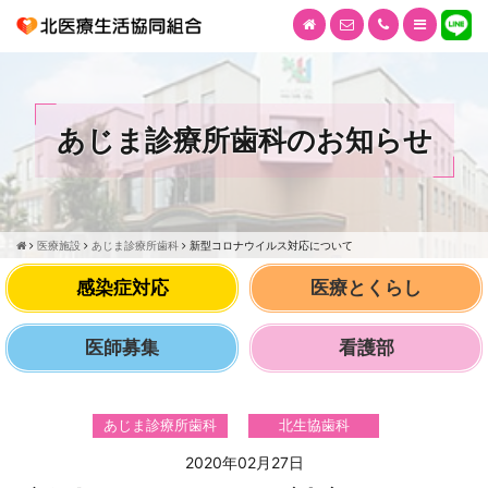
あじま診療所歯科のお知らせ
医療施設
あじま診療所歯科
新型コロナウイルス対応について
感染症対応
医療とくらし
医師募集
看護部
あじま診療所歯科
北生協歯科
2020年02月27日