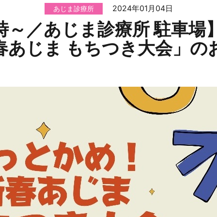
2024年01月04日
あじま診療所
0時～／あじま診療所 駐車
新春あじま もちつき大会」の