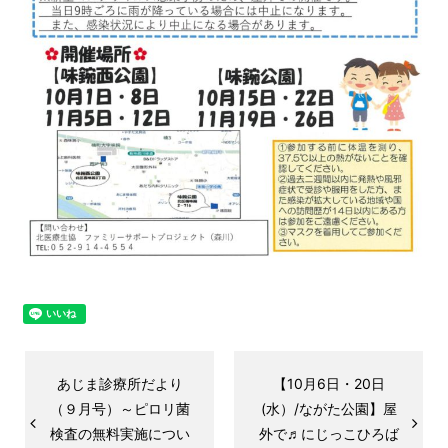
あじま診療所だより
【10月6日・20日
（９月号）～ピロリ菌
(水）/ながた公園】屋
検査の無料実施につい
外で♬にじっこひろば