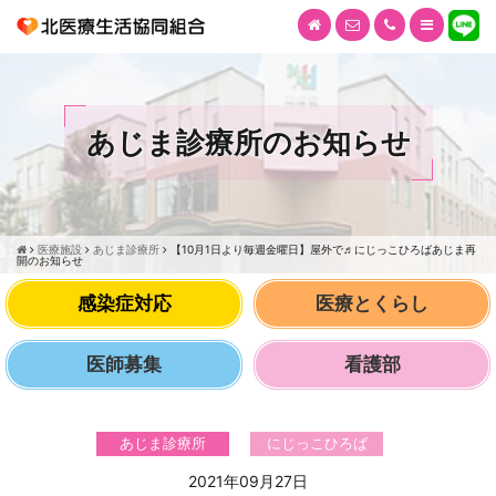
あじま診療所のお知らせ
医療施設
あじま診療所
【10月1日より毎週金曜日】屋外で♬にじっこひろばあじま再
開のお知らせ
感染症対応
医療とくらし
医師募集
看護部
あじま診療所
にじっこひろば
2021年09月27日