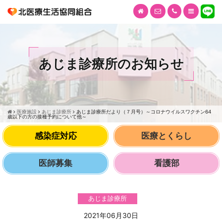
あじま診療所のお知らせ
医療施設
あじま診療所
あじま診療所だより（７月号）～コロナウイルスワクチン64
歳以下の方の接種予約について他～
感染症対応
医療とくらし
医師募集
看護部
あじま診療所
2021年06月30日